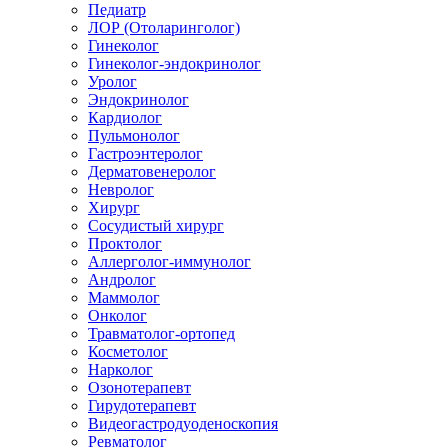
Педиатр
ЛОР (Отоларинголог)
Гинеколог
Гинеколог-эндокринолог
Уролог
Эндокринолог
Кардиолог
Пульмонолог
Гастроэнтеролог
Дерматовенеролог
Невролог
Хирург
Сосудистый хирург
Проктолог
Аллерголог-иммунолог
Андролог
Маммолог
Онколог
Травматолог-ортопед
Косметолог
Нарколог
Озонотерапевт
Гирудотерапевт
Видеогастродуоденоскопия
Ревматолог