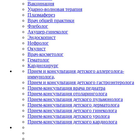
Вакцинация
Ударно-волновая терапия
Плазмаферез
Врач общей практики
Флеболог
Акушер-гинеколог
Эндоскопист
Нефролог
Окулист
Врач-косметолог
Гематолог
Кардиохирург
Прием и консультация детского аллерголога-
иммунолога,
Прием и консультация детского гастроэнтеролога
Прием-консультация врача педиатра
Прием-консультация отоларинголога
Прием-консультация детского пульмонолога
Прием-консультация детского дерматолога
Прием-консультация детского гинеколога
Прием-консультация детского уролога
Прием-консультация детского кардиолога